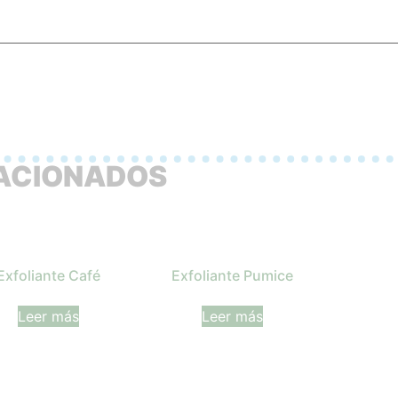
ACIONADOS
Exfoliante Café
Exfoliante Pumice
Leer más
Leer más