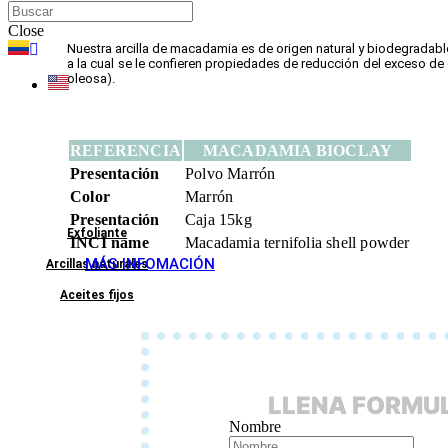
Close
Nuestra arcilla de macadamia es de origen natural y biodegradabl
a la cual se le confieren propiedades de reducción del exceso de
oleosa).
REFERENCIA
MACADAMIA BIOCLAY
Presentación
Polvo Marrón
Color
Marrón
Presentación
Caja 15kg
Exfoliante
INCI name
Macadamia ternifolia shell powder
MÁS INFOMACIÓN
Arcillas naturales
Aceites fijos
LLENA FORMUL
Nombre