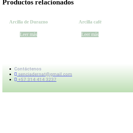
Productos relacionados
Arcilla de Durazno
Arcilla café
Leer más
Leer más
Contáctenos
senciadernat@gmail.com
+57 314 414 3237